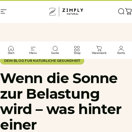
Direkt zum Inhalt
Seitennavigation
Zimply Natural
Such
W
Zurück zum Blog
Start
Menü
Suche
Shop
Warenkorb
Konto
DEIN BLOG FÜR NATÜRLICHE GESUNDHEIT
Wenn
die
Sonne
zur
Belastung
wird
–
was
hinter
einer