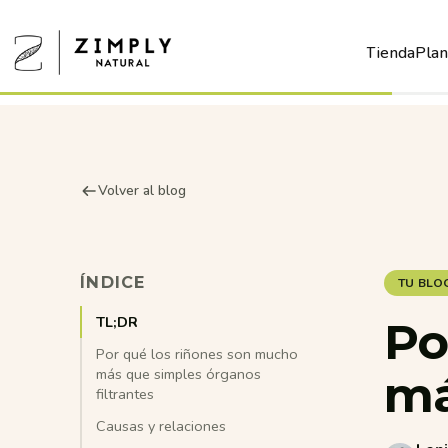
Ir directamente al contenido
Tienda
Plan
Zimply Natural
Tienda
Volver al blog
ÍNDICE
TU BLO
TL;DR
Po
Por qué los riñones son mucho
más que simples órganos
m
filtrantes
Causas y relaciones