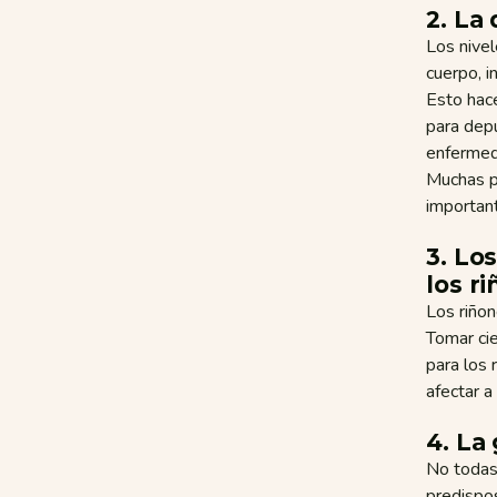
2. La 
Los nivel
cuerpo, i
Esto hac
para depu
enfermed
Muchas p
important
3. Lo
los r
Los riño
Tomar ci
para los 
afectar a
4. La
No todas
predispos