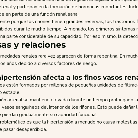
rterial y participan en la formación de hormonas importantes. Inclu
 en parte de una función renal sana.
nte porque los riñones tienen grandes reservas, los trastornos 
ibidos durante mucho tiempo. A menudo, los primeros síntomas 
na parte considerable de su capacidad. Por eso mismo, la detecc
as y relaciones
rmedades renales rara vez aparecen de forma repentina. En mucho
los años debido a diversos factores de riesgo.
 hipertensión afecta a los finos vasos ren
nes están formados por millones de pequeñas unidades de filtrac
o estable.
sión arterial se mantiene elevada durante un tiempo prolongado, 
 vasos sanguíneos del interior de los riñones. Esto puede dañar la
 pierdan gradualmente su capacidad funcional.
roblemático es que la hipertensión a menudo no causa molestias
e pasar desapercibida.