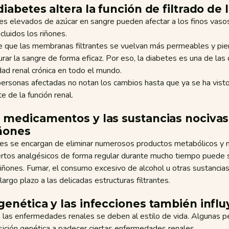
diabetes altera la función de filtrado de 
es elevados de azúcar en sangre pueden afectar a los finos vaso
ncluidos los riñones.
e que las membranas filtrantes se vuelvan más permeables y pie
rar la sangre de forma eficaz. Por eso, la diabetes es una de la
ad renal crónica en todo el mundo.
ersonas afectadas no notan los cambios hasta que ya se ha vis
e de la función renal.
s medicamentos y las sustancias nocivas
iñones
nes se encargan de eliminar numerosos productos metabólicos y
ertos analgésicos de forma regular durante mucho tiempo puede s
riñones. Fumar, el consumo excesivo de alcohol u otras sustanci
 largo plazo a las delicadas estructuras filtrantes.
 genética y las infecciones también infl
 las enfermedades renales se deben al estilo de vida. Algunas p
ición genética a padecer ciertas enfermedades renales.