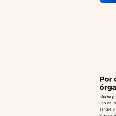
Por 
órga
Mucha gen
uno de lo
sangre y 
Y no se t