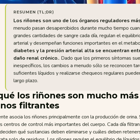
RESUMEN (TL;DR)
Los riñones son uno de los órganos reguladores más
menudo pasan desapercibidos durante mucho tiempo cuand
grandes cantidades de sangre cada día, regulan el equilibrio
arterial y desempeñan funciones importantes en el metab
diabetes y la presión arterial alta se encuentran e
daño renal crónico.
. Dado que los primeros síntomas sue
inespecíficos, los cambios a menudo sólo se reconocen tar
suficientes líquidos y realizarse chequeos regulares puede
largo plazo.
qué los riñones son mucho más
nos filtrantes
te asocia los riñones principalmente con la producción de orina.
s centros de control más importantes del cuerpo. Cada día filtra
deciden qué sustancias deben eliminarse y cuáles deben reteners
rata solo de residuos. Los riñones regulan el equilibrio de líquidos 