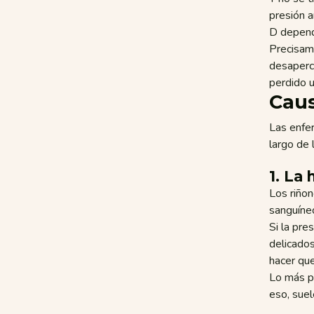
presión a
D depende
Precisame
desaperc
perdido u
Caus
Las enfe
largo de 
1. La
Los riño
sanguíne
Si la pre
delicados
hacer que
Lo más p
eso, suel