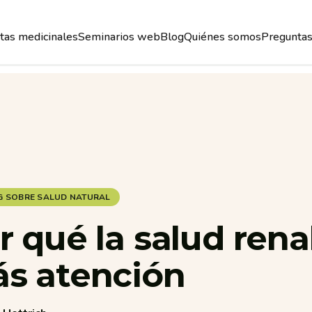
tas medicinales
Seminarios web
Blog
Quiénes somos
Preguntas
Plantas medicinales
Seminarios web
Blog
Quiénes somos
Preguntas
G SOBRE SALUD NATURAL
r
qué
la
salud
rena
ás
atención