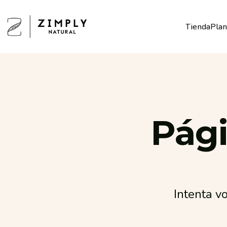
Ir directamente al contenido
Tienda
Plan
Zimply Natural
Tienda
Pág
Intenta vo