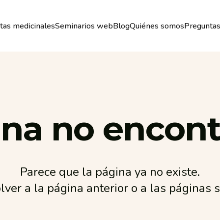
tas medicinales
Seminarios web
Blog
Quiénes somos
Preguntas
Plantas medicinales
Seminarios web
Blog
Quiénes somos
Preguntas
ina
no
encont
Parece que la página ya no existe.
lver a la página anterior o a las páginas 