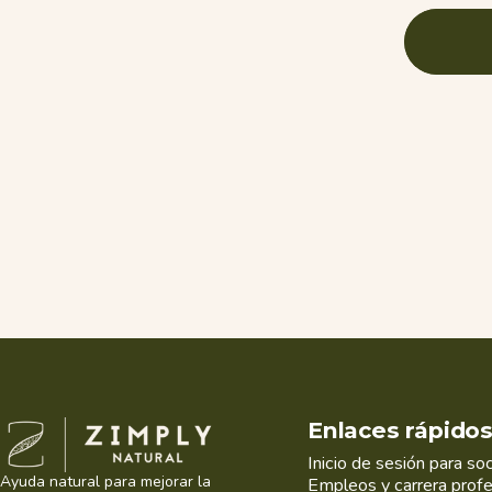
Zimply Natural
Enlaces rápido
Inicio de sesión para so
Ayuda natural para mejorar la
Empleos y carrera profe