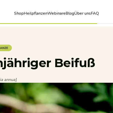
Shop
Heilpflanzen
Webinare
Blog
Über uns
FAQ
Shop
Heilpflanzen
Webinare
Blog
Über uns
FAQ
LANZE
njähriger
Beifuß
ia annua]