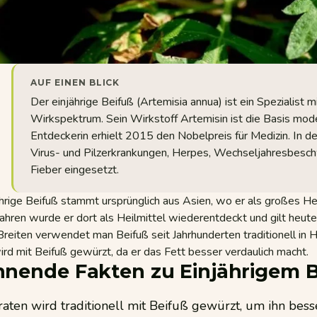
AUF EINEN BLICK
Der einjährige Beifuß (Artemisia annua) ist ein Spezialist 
Wirkspektrum. Sein Wirkstoff Artemisin ist die Basis mode
Entdeckerin erhielt 2015 den Nobelpreis für Medizin. In d
Virus- und Pilzerkrankungen, Herpes, Wechseljahresbes
Fieber eingesetzt.
hrige Beifuß stammt ursprünglich aus Asien, wo er als großes Hei
hren wurde er dort als Heilmittel wiederentdeckt und gilt heute
reiten verwendet man Beifuß seit Jahrhunderten traditionell in 
ird mit Beifuß gewürzt, da er das Fett besser verdaulich macht.
nende Fakten zu Einjährigem B
aten wird traditionell mit Beifuß gewürzt, um ihn bes