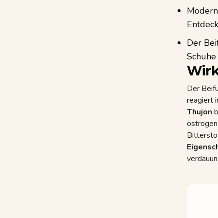
Moderne
Entdeck
Der Bei
Schuhe
Wirk
Der Beif
reagiert 
Thujon
b
östrogen-
Bittersto
Eigensc
verdauun