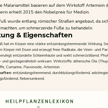
 Malariamittel basieren auf dem Wirkstoff Artemisin d
erin erhielt 2015 den Nobelpreis für Medizin.
fuß wurde entlang römischer Straßen angebaut, da sich 
 machten, um schmerzende Füße zu behandeln.
ung & Eigenschaften
uß hat im Körper eine stärke entzündungshemmende Wirkung. Se
im Körper mit Eisen und erzeugt freie Radikale, die Viren- und Par
eruhigt entzündete Schleimhäute und wirkt schmerzstillend. Ph
 und gestagenähnlich wirksam. Wirkstoffe: ätherische Öle (Thujo
ffe, Cumarine, Flavonoide, Artemisin.
haften:
entzündungshemmend, durchblutungsfördernd, adstringiere
gsfördernd, fiebersenkend.