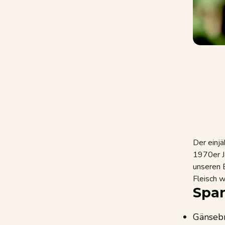
Der einjä
1970er Ja
unseren B
Fleisch w
Span
Gänsebr