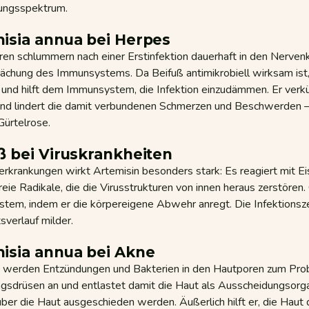
ngsspektrum.
isia annua bei Herpes
en schlummern nach einer Erstinfektion dauerhaft in den Nervenk
ächung des Immunsystems. Da Beifuß antimikrobiell wirksam ist, 
 und hilft dem Immunsystem, die Infektion einzudämmen. Er verkü
nd lindert die damit verbundenen Schmerzen und Beschwerden –
Gürtelrose.
ß bei Viruskrankheiten
erkrankungen wirkt Artemisin besonders stark: Es reagiert mit Ei
reie Radikale, die die Virusstrukturen von innen heraus zerstören. 
tem, indem er die körpereigene Abwehr anregt. Die Infektionszei
sverlauf milder.
isia annua bei Akne
 werden Entzündungen und Bakterien in den Hautporen zum Proble
gsdrüsen an und entlastet damit die Haut als Ausscheidungsorg
er die Haut ausgeschieden werden. Äußerlich hilft er, die Haut 