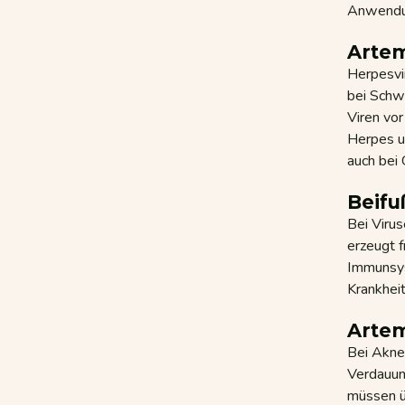
Anwendu
Artem
Herpesvir
bei Schw
Viren vor
Herpes u
auch bei 
Beifu
Bei Virus
erzeugt f
Immunsys
Krankheit
Artem
Bei Akne
Verdauun
müssen üb