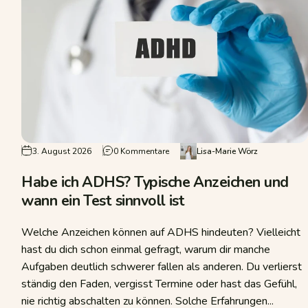
gnose mehrere Tests zum Einsatz?
zu Habe ich ADHS? Typische Anzeich
3. August 2026
0 Kommentare
Lisa-Marie Wörz
Habe ich ADHS? Typische Anzeichen und
wann ein Test sinnvoll ist
Welche Anzeichen können auf ADHS hindeuten? Vielleicht
hast du dich schon einmal gefragt, warum dir manche
Aufgaben deutlich schwerer fallen als anderen. Du verlierst
ständig den Faden, vergisst Termine oder hast das Gefühl,
nie richtig abschalten zu können. Solche Erfahrungen...