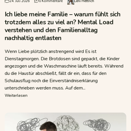
auch nach jeder Mahlzwit euafgebläht ist
zu Ich liebe meine Familie – warum fühlt 
24. Juli 2026
0 Kommentare
Leni Hettrich
Ich liebe meine Familie – warum fühlt sich
trotzdem alles zu viel an? Mental Load
verstehen und den Familienalltag
nachhaltig entlasten
Wenn Liebe plötzlich anstrengend wird Es ist
Dienstagmorgen. Die Brotdosen sind gepackt, die Kinder
angezogen und die Waschmaschine läuft bereits. Während
eder Mahlzwit euafgebläht ist
du die Haustür abschließt, fällt dir ein, dass für den
Schulausflug noch die Einverständniserklärung
unterschrieben werden muss. Auf dem...
über Ich liebe meine Familie – warum fühlt sich trotzde
Weiterlesen