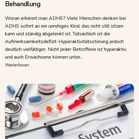
Behandlung
Woran erkennt man ADHS? Viele Menschen denken bei
ADHS sofort an ein unruhiges Kind, das nicht still sitzen
kann und ständig abgelenkt ist. Tatsächlich ist die
Aufmerksamkeitsdefizit-Hyperaktivitätsstörung jedoch
deutlich vielfältiger. Nicht jeder Betroffene ist hyperaktiv,
und auch Erwachsene können unter...
über Was ist ADHS? Ursachen, Symptome und Behandl
bleibt und wie es sich im Alltag zeigt
Weiterlesen