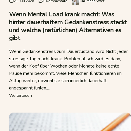
sich trotzdem alles zu viel an? Mental Load verstehen und den Familienalltag nac
zu Wenn Mental Load krank macht: Was 
21. Juli 2026
0 Kommentare
Lisa-Marie Wörz
Wenn Mental Load krank macht: Was
hinter dauerhaftem Gedankenstress steckt
und welche (natürlichen) Alternativen es
gibt
Wenn Gedankenstress zum Dauerzustand wird Nicht jeder
stressige Tag macht krank. Problematisch wird es dann,
wenn der Kopf über Wochen oder Monate keine echte
Pause mehr bekommt. Viele Menschen funktionieren im
Alltag weiter, obwohl sie sich innerlich dauerhaft
angespannt fühlen....
m alles zu viel an? Mental Load verstehen und den Familienalltag nachha
über Wenn Mental Load krank macht: Was hinter daue
Weiterlesen