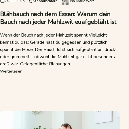
zu Blähbauch nach dem Essen: Warum dein B
24. Juli 2026
0 Kommentare
Lisa-Marie Wörz
Blähbauch nach dem Essen: Warum dein
Bauch nach jeder Mahlzwit euafgebläht ist
Wenn der Bauch nach jeder Mahlzeit spannt Vielleicht
kennst du das: Gerade hast du gegessen und plötzlich
spannt die Hose. Der Bauch fühlt sich aufgebläht an, drückt
oder grummelt – obwohl die Mahlzeit gar nicht besonders
groß war. Gelegentliche Blähungen...
über Blähbauch nach dem Essen: Warum dein Bauch nach j
Weiterlesen