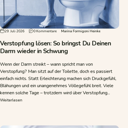
zu Verstopfung lösen: So bringst Du Deinen
29. Juli 2026
0 Kommentare
Marina Formigoni Heinke
Verstopfung lösen: So bringst Du Deinen
Darm wieder in Schwung
Wenn der Darm streikt – wann spricht man von
Verstopfung? Man sitzt auf der Toilette, doch es passiert
einfach nichts. Statt Erleichterung machen sich Druckgefühl,
Blähungen und ein unangenehmes Völlegefühl breit. Viele
kennen solche Tage – trotzdem wird über Verstopfung...
über Verstopfung lösen: So bringst Du Deinen Darm wied
Weiterlesen