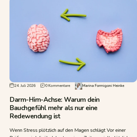
g wird – Reizdarm oder Unverträglichkeit?
zu Darm-Hirn-Achse: Warum dein Bauch
24. Juli 2026
0 Kommentare
Marina Formigoni Heinke
Darm-Hirn-Achse: Warum dein
Bauchgefühl mehr als nur eine
Redewendung ist
Wenn Stress plötzlich auf den Magen schlägt Vor einer