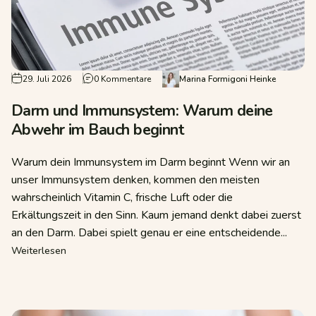
 Darm wieder in Schwung
zu Darm und Immunsystem: Warum deine
29. Juli 2026
0 Kommentare
Marina Formigoni Heinke
Darm und Immunsystem: Warum deine
Abwehr im Bauch beginnt
Warum dein Immunsystem im Darm beginnt Wenn wir an
unser Immunsystem denken, kommen den meisten
wahrscheinlich Vitamin C, frische Luft oder die
Erkältungszeit in den Sinn. Kaum jemand denkt dabei zuerst
an den Darm. Dabei spielt genau er eine entscheidende...
er in Schwung
über Darm und Immunsystem: Warum deine Abwehr im 
Weiterlesen