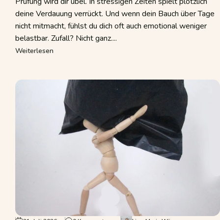
Prüfung wird dir übel. In stressigen Zeiten spielt plötzlich
deine Verdauung verrückt. Und wenn dein Bauch über Tage
nicht mitmacht, fühlst du dich oft auch emotional weniger
belastbar. Zufall? Nicht ganz....
izdarm oder Unverträglichkeit?
über Darm-Hirn-Achse: Warum dein Bauchgefühl meh
Weiterlesen