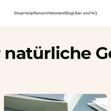
Shop
Heilpflanzen
Webinare
Blog
Über uns
FAQ
Shop
Heilpflanzen
Webinare
Blog
Über uns
FAQ
r
natürliche
G