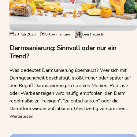
 Abwehr im Bauch beginnt
zu Darmsanierung: Sinnvoll oder nur ei
28. Juli 2026
0 Kommentare
Leni Hettrich
Darmsanierung: Sinnvoll oder nur ein
Trend?
Was bedeutet Darmsanierung überhaupt? Wer sich mit
Darmgesundheit beschäftigt, stößt früher oder später auf
den Begriff Darmsanierung. In sozialen Medien, Podcasts
oder Werbeanzeigen wird häufig empfohlen, den Darm
regelmäßig zu "reinigen", "zu entschlacken" oder die
Bauch beginnt
Darmflora wieder aufzubauen. Gleichzeitig versprechen...
über Darmsanierung: Sinnvoll oder nur ein Trend?
Weiterlesen