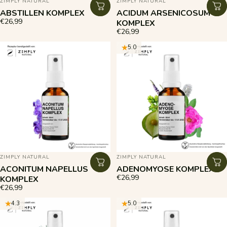
ZIMPLY NATURAL
ZIMPLY NATURAL
ABSTILLEN KOMPLEX
ACIDUM ARSENICOSUM
€26,99
KOMPLEX
€26,99
5.0
ANBIETER:
ANBIETER:
ZIMPLY NATURAL
ZIMPLY NATURAL
ACONITUM NAPELLUS
ADENOMYOSE KOMPLEX
€26,99
KOMPLEX
€26,99
4.3
5.0