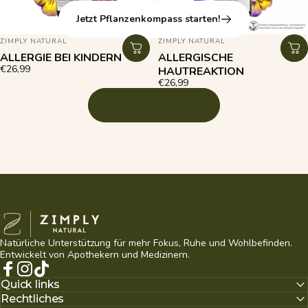
Jetzt Pflanzenkompass starten!
ANBIETER:
ANBIETER:
ZIMPLY NATURAL
ZIMPLY NATURAL
ALLERGIE BEI KINDERN
ALLERGISCHE
€26,99
HAUTREAKTION
€26,99
Zimply Natural
Natürliche Unterstützung für mehr Fokus, Ruhe und Wohlbefinden.
Entwickelt von Apothekern und Medizinern.
Facebook
Instagram
TikTok
Quick links
Rechtliches