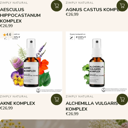
ANBIETER:
ANBIETER:
ZIMPLY NATURAL
ZIMPLY NATURAL
AESCULUS
AGNUS CASTUS KOMPLEX
€26,99
HIPPOCASTANUM
KOMPLEX
€26,99
4.6
ANBIETER:
ANBIETER:
ZIMPLY NATURAL
ZIMPLY NATURAL
AKNE KOMPLEX
ALCHEMILLA VULGARIS
€26,99
KOMPLEX
€26,99