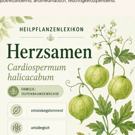
juckreizlindernd, antirheumatisch, feuchtigkeitsspendend.