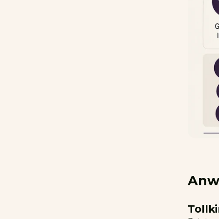
Anw
Tollk