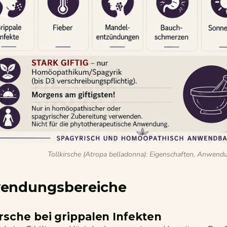
Tollkirsche (Atropa belladonna): Eigenschaften, Anwen
endungsbereiche
irsche bei grippalen Infekten