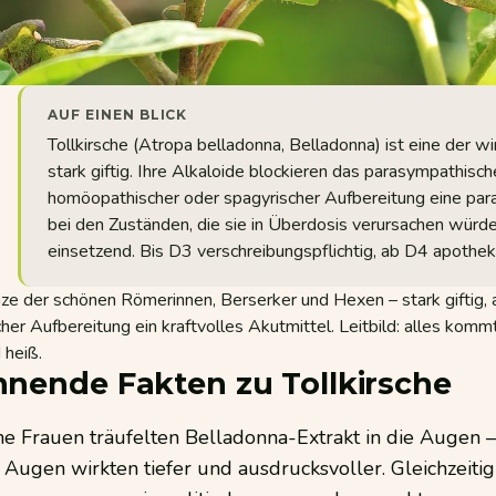
AUF EINEN BLICK
Tollkirsche (Atropa belladonna, Belladonna) ist eine der w
stark giftig. Ihre Alkaloide blockieren das parasympathis
homöopathischer oder spagyrischer Aufbereitung eine par
bei den Zuständen, die sie in Überdosis verursachen würden
einsetzend. Bis D3 verschreibungspflichtig, ab D4 apotheke
nze der schönen Römerinnen, Berserker und Hexen – stark giftig,
her Aufbereitung ein kraftvolles Akutmittel. Leitbild: alles kommt 
 heiß.
nende Fakten zu Tollkirsche
e Frauen träufelten Belladonna-Extrakt in die Augen –
e Augen wirkten tiefer und ausdrucksvoller. Gleichzeitig