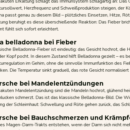
r akuten Erkältung schlägt das Immunsystem schlagartig an: Das 
ursollwert, Herzfrequenz und Schweißproduktion steigen, der Kör
a passt genau zu diesem Bild – plötzliches Einsetzen, Hitze, Rö
ung beruhigt es diese überschießende Reaktion: Das Fieber brich
t fühlt sich sofort erleichtert.
a belladonna bei Fieber
ische Belladonna-Fieber ist eindeutig: das Gesicht hochrot, die
der Kopf pocht. In diesem Zustand hilft Belladonna gezielt – es 
rregulation im Gehirn, ohne die sinnvolle Immunfunktion des Fie
ken. Die Temperatur sinkt graduell, das rote Gesicht normalisiert 
irsche bei Mandelentzündungen
r akuten Mandelentzündung sind die Mandeln hochrot, glühend he
lucken schmerzt. Das ist das klassische Belladonna-Bild. Die Wi
ng der Schleimhaut: Schwellung und Röte gehen zurück, das Schl
irsche bei Bauchschmerzen und Krämp
des Magen-Darm-Trakts entstehen, wenn der Darm sich nicht me