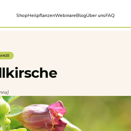
Shop
Heilpflanzen
Webinare
Blog
Über uns
FAQ
Shop
Heilpflanzen
Webinare
Blog
Über uns
FAQ
LANZE
llkirsche
nna]