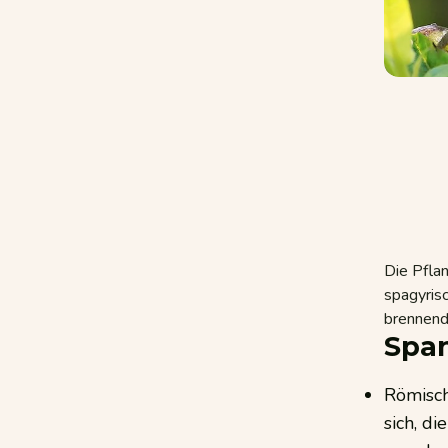
Die Pfla
spagyrisc
brennend
Span
Römisch
sich, di