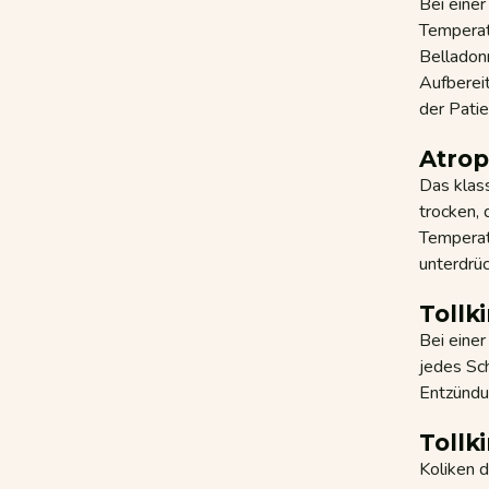
Bei eine
Temperat
Belladonn
Aufbereit
der Patien
Atrop
Das klass
trocken, 
Temperatu
unterdrüc
Tollk
Bei eine
jedes Sch
Entzündu
Tollk
Koliken 