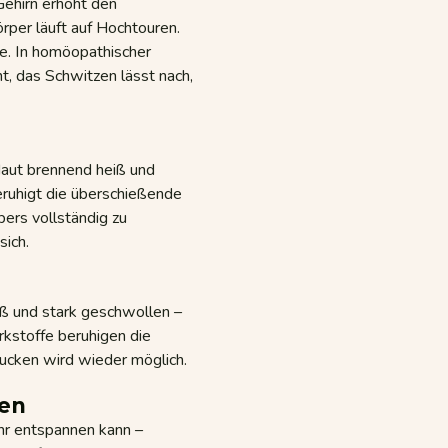
Gehirn erhöht den
per läuft auf Hochtouren.
te. In homöopathischer
t, das Schwitzen lässt nach,
 Haut brennend heiß und
beruhigt die überschießende
bers vollständig zu
sich.
iß und stark geschwollen –
rkstoffe beruhigen die
ucken wird wieder möglich.
fen
hr entspannen kann –