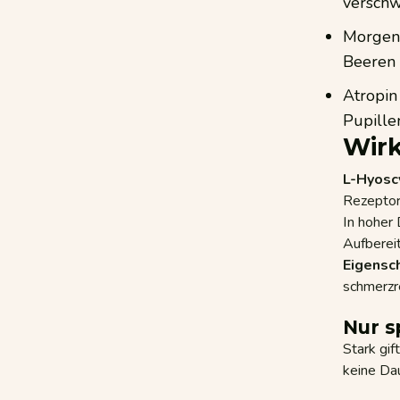
verschw
Morgens
Beeren 
Atropin
Pupille
Wirk
L-Hyosc
Rezeptor
In hoher 
Aufbereit
Eigensc
schmerzr
Nur s
Stark gif
keine Da