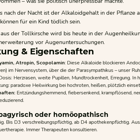
ommen – was sie politisch unerpressbar machte.
 nach der Nacht ist der Alkaloidgehalt in der Pflanze 
können für ein Kind tödlich sein.
 aus der Tollkirsche wird bis heute in der Augenheilkun
nerweiterung vor Augenuntersuchungen.
ung & Eigenschaften
yamin, Atropin, Scopolamin
: Diese Alkaloide blockieren Andoc
en) im Nervensystem, über die der Parasympathikus – unser Ruhe
Dosis: Herzrasen, weite Pupillen, Mundtrockenheit, Erregung. In
ung: paradoxe Heilwirkung bei hochroten, heißen, plötzlich eins
haften:
Entzündungshemmend, fiebersenkend, krampflösend, ner
eduzierend.
pagyrisch oder homöopathisch
tig. Bis D3 verschreibungspflichtig, ab D4 apothekenpflichtig. Aus
uertherapie. Immer Therapeuten konsultieren.