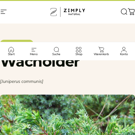
Direkt zum Inhalt
Seitennavigation
Zimply Natural
Such
W
HEILPFLANZE
Start
Menü
Suche
Shop
Warenkorb
Konto
Wacholder
[Juniperus communis]