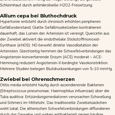
Schleimhaut durch antimikrobielle H2O2-Freisetzung.
Allium cepa bei Bluthochdruck
Hypertonie entsteht durch chronisch erhöhten peripheren
Gefäßwiderstand: Glatte Gefäßmuskelzellen kontrahieren
dauerhaft, das Lumen der Arteriolen ist verengt. Quercetin aus
der Zwiebel aktiviert die endotheliale Stickstoffmonoxid-
Synthase (eNOS): NO bewirkt direkte Vasodilatation der
Arteriolen. Gleichzeitig hemmen die Schwefelverbindungen das
Angiotensin-konvertierende Enzym (ACE) moderat – ACE-
Hemmung reduziert Angiotensin-II-bedingte Vasokonstriktion.
Mehrere Studien belegen Blutdrucksenkungen von 5–10 mmHg.
Zwiebel bei Ohrenschmerzen
Otitis media entsteht häufig durch aszendierende Bakterien
(Streptococcus pneumoniae, Haemophilus influenzae) über die
Tuba auditiva: Entzündungsmediatoren verursachen Schwellung
und Schmerz im Mittelohr. Das traditionelle Zwiebelsäckchen
wirkt lokal: Die ätherischen Schwefelverbindungen diffundieren
durch das Gewebe und wirken antibakteriell gegen häufige