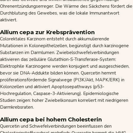
Ohrenentzündungserreger. Die Wärme des Säckchens fördert die
Durchblutung des Gewebes, was die lokale Immunantwort
aktiviert.
Allium cepa zur Krebsprävention
Colorektales Karzinom entsteht durch akkumulierende
Mutationen in Kolonepithelzellen, begünstigt durch karzinogene
Substanzen im Darmlumen. Zwiebelschwefelverbindungen
aktivieren das zelluläre Glutathion-S-Transferase-System:
Elektrophile Karzinogene werden konjugiert und ausgeschieden,
bevor sie DNA-Addukte bilden können. Quercetin hemmt
proliferationsfördernde Signalwege (PI3K/Akt, MAPK/ERK) in
Kolonzellen und aktiviert Apoptosepathways (p53-
Hochregulation, Caspase-3-Aktivierung). Epidemiologische
Studien zeigen: hoher Zwiebelkonsum korreliert mit niedrigeren
Darmkrebsraten.
Allium cepa bei hohem Cholesterin
Quercetin und Schwefelverbindungen beeinflussen den
Cholesterinstoffwechsel mehrfach: Quercetin hemmt die HMG-