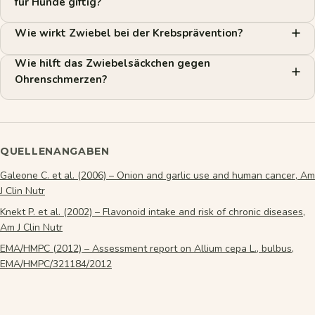
für Hunde giftig?
Wie wirkt Zwiebel bei der Krebsprävention?
Wie hilft das Zwiebelsäckchen gegen
Ohrenschmerzen?
QUELLENANGABEN
Galeone C. et al. (2006) – Onion and garlic use and human cancer, Am
J Clin Nutr
Knekt P. et al. (2002) – Flavonoid intake and risk of chronic diseases,
Am J Clin Nutr
EMA/HMPC (2012) – Assessment report on Allium cepa L., bulbus,
EMA/HMPC/321184/2012