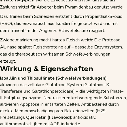
Im alten Ägypten war die Zwiebel so wertvoll, dass sie als
Zahlungsmittel für Arbeiter beim Pyramidenbau genutzt wurde.
Das Tränen beim Schneiden entsteht durch Propanthial-S-oxid
(PSO), das enzymatisch aus Isoalliin freigesetzt wird und mit
dem Tränenfilm der Augen zu Schwefelsäure reagiert.
Zwiebelmarinierung macht hartes Fleisch weich: Die Protease
Alliinase spaltet Fleischproteine auf – dasselbe Enzymsystem,
das die therapeutisch wirksamen Schwefelverbindungen
erzeugt.
Wirkung & Eigenschaften
Isoalliin und Thiosulfinate (Schwefelverbindungen)
:
aktivieren das zelluläre Glutathion-System (Glutathion-S-
Transferase und Glutathionperoxidase) – die wichtigsten Phase-
II-Entgiftungsenzyme. Neutralisieren krebserregende Substanzen,
aktivieren Apoptose in entarteten Zellen. Antibakteriell durch
direkte Membranschädigung von Bakterienzellen (H2S-
Freisetzung).
Quercetin (Flavonoid)
: antioxidativ,
antithrombotisch (hemmt ADP-induzierte