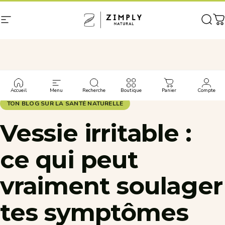
Passer au contenu
Navigation
Zimply Natural
Rech
P
Retour au blog
Accueil
Menu
Recherche
Boutique
Panier
Compte
TON BLOG SUR LA SANTÉ NATURELLE
Vessie
irritable
:
ce
qui
peut
vraiment
soulager
tes
symptômes