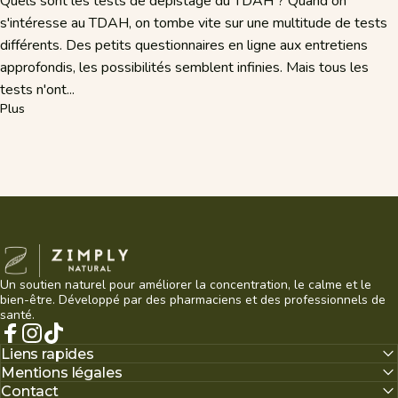
Quels sont les tests de dépistage du TDAH ? Quand on
s'intéresse au TDAH, on tombe vite sur une multitude de tests
différents. Des petits questionnaires en ligne aux entretiens
approfondis, les possibilités semblent infinies. Mais tous les
tests n'ont...
sur Pourquoi utilise-t-on plusieurs tests pour diagnostiquer un T
Plus
Zimply Natural
Un soutien naturel pour améliorer la concentration, le calme et le
bien-être. Développé par des pharmaciens et des professionnels de
santé.
Facebook
Instagram
TikTok
Liens rapides
Mentions légales
Contact