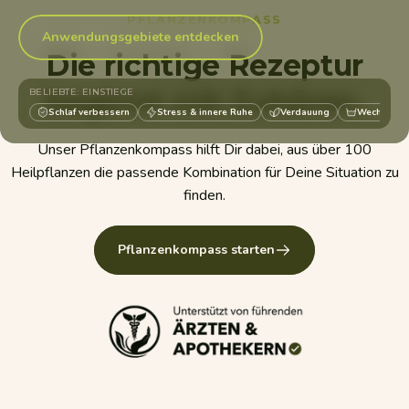
PFLANZENKOMPASS
Anwendungsgebiete entdecken
Die richtige Rezeptur
beginnt mit Zuhören.
BELIEBTE: EINSTIEGE
Schlaf verbessern
Stress & innere Ruhe
Verdauung
Wechseljah
Unser Pflanzenkompass hilft Dir dabei, aus über 100
Heilpflanzen die passende Kombination für Deine Situation zu
finden.
Pflanzenkompass starten