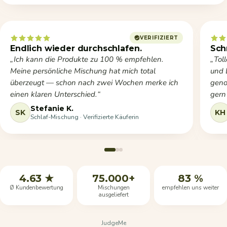
VERIFIZIERT
Endlich wieder durchschlafen.
Sch
Ich kann die Produkte zu 100 % empfehlen.
Tol
Meine persönliche Mischung hat mich total
und 
überzeugt — schon nach zwei Wochen merke ich
geno
einen klaren Unterschied.
gern
Stefanie K.
SK
KH
Schlaf-Mischung · Verifizierte Käuferin
4.63 ★
75.000+
83 %
Ø Kundenbewertung
Mischungen
empfehlen uns weiter
ausgeliefert
JudgeMe