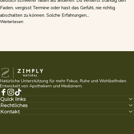
deutlich schwerer fallen als anderen. Du verlierst ständig den
Faden, vergisst Termine oder hast das Gefühl, nie richtig
abschalten zu können. Solche Erfahrungen...
über Habe ich ADHS? Typische Anzeichen und wann ein Tes
Weiterlesen
Zimply Natural
Natürliche Unterstützung für mehr Fokus, Ruhe und Wohlbefinden.
Entwickelt von Apothekern und Medizinern.
Facebook
Instagram
TikTok
Quick links
Rechtliches
Kontakt
Deutsch