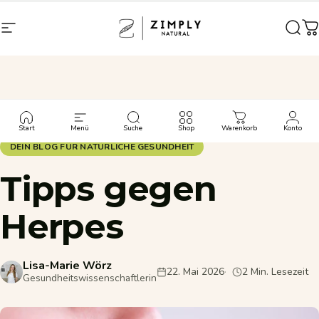
Direkt zum Inhalt
Seitennavigation
Zimply Natural
Such
W
Zurück zum Blog
Start
Menü
Suche
Shop
Warenkorb
Konto
DEIN BLOG FÜR NATÜRLICHE GESUNDHEIT
Tipps
gegen
Herpes
Lisa-Marie Wörz
22. Mai 2026
2 Min. Lesezeit
Gesundheitswissenschaftlerin